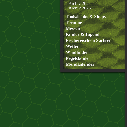
Archiv 2024
Archiv 2025
Tools/Links & Shops
Termine
Messen
Kinder & Jugend
Fischereischein Sachsen
Wetter
Windfinder
Pegelstände
Mondkalender