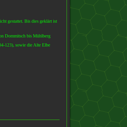
t gestattet. Bis dies geklärt ist
 von Dommitsch bis Mühlberg
4-123), sowie die Alte Elbe