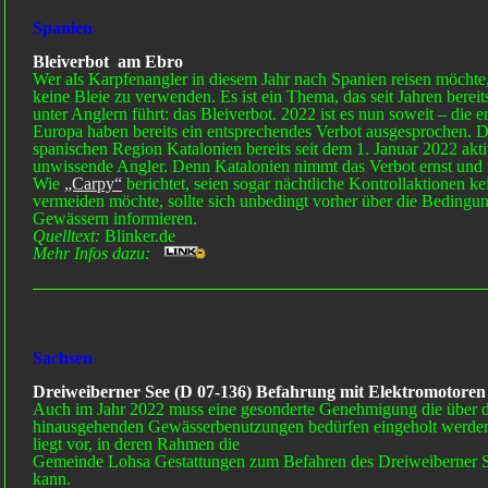
Spanien
Bleiverbot am Ebro
Wer als Karpfenangler in diesem Jahr nach Spanien reisen möchte, 
keine Bleie zu verwenden. Es ist ein Thema, das seit Jahren bereit
unter Anglern führt: das Bleiverbot. 2022 ist es nun soweit – die
Europa haben bereits ein entsprechendes Verbot ausgesprochen. Da
spanischen Region Katalonien bereits seit dem 1. Januar 2022 akti
unwissende Angler. Denn Katalonien nimmt das Verbot ernst und f
Wie
„Carpy“
berichtet, seien sogar nächtliche Kontrollaktionen k
vermeiden möchte, sollte sich unbedingt vorher über die Bedingu
Gewässern informieren.
Quelltext:
Blinker.de
Mehr Infos dazu:
Sachsen
Dreiweiberner See (D 07-136) Befahrung mit Elektromotoren
Auch im Jahr 2022 muss eine gesonderte Genehmigung die über
hinausgehenden Gewässerbenutzungen bedürfen eingeholt werde
liegt vor, in deren Rahmen die
Gemeinde Lohsa Gestattungen zum Befahren des Dreiweiberner Se
kann.